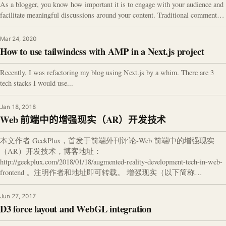
As a blogger, you know how important it is to engage with your audience and
facilitate meaningful discussions around your content. Traditional comment…
Mar 24, 2020
How to use tailwindcss with AMP in a Next.js project
Recently, I was refactoring my blog using Next.js by a whim. There are 3
tech stacks I would use...
Jan 18, 2018
Web 前端中的增强现实（AR）开发技术
本文作者 GeekPlux，首发于前端外刊评论-Web 前端中的增强现实
（AR）开发技术，博客地址：
http://geekplux.com/2018/01/18/augmented-reality-development-tech-in-web-
frontend 。注明作者和地址即可转载。 增强现实（以下简称…
Jun 27, 2017
D3 force layout and WebGL integration