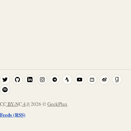
CC BY-NC 4.0
2026
©
GeekPlux
Feeds (RSS)