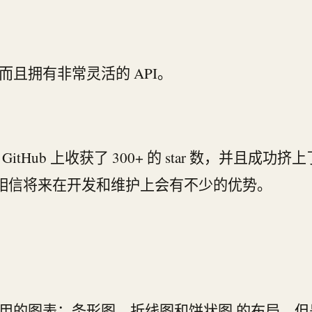
单，而且拥有非常灵活的 API。
itHub 上收获了 300+ 的 star 数，并且成功挤上了 
友都夸，相信将来在开发和维护上会有不少的优势。
最常用的图表：
条形图
，
折线图
和
饼状图
的布局。但