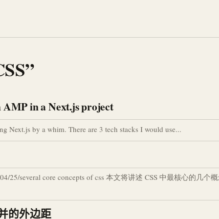
“CSS”
h AMP in a Next.js project
ng Next.js by a whim. There are 3 tech stacks I would use...
14/04/25/several core concepts of css 本文将讲述 CSS 中最核心
——合并的外边距