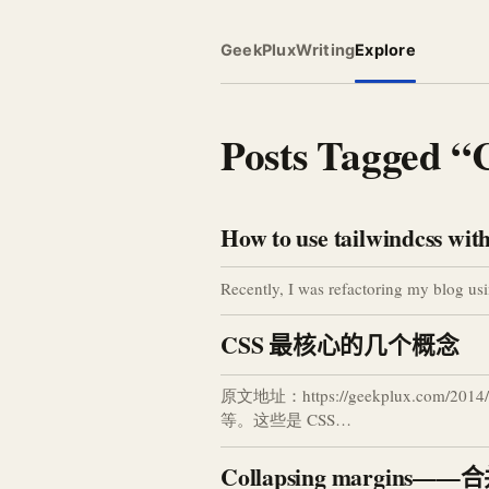
GeekPlux
Writing
Explore
Posts Tagged 
How to use tailwindcss wit
Recently, I was refactoring my blog usi
CSS 最核心的几个概念
原文地址：https://geekplux.com/20
等。这些是 CSS…
Collapsing margins